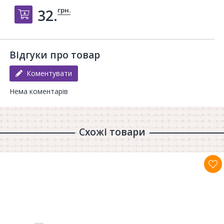
грн.
32.
Добавить в корзину
Відгуки про товар
Коментувати
Нема коментарів
Схожі товари