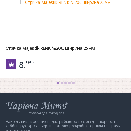
на 25мм
Стрічка Majestik RENK №182, ш
грн.
8.
Добавить в корзин
Інтернет-
магазин
Чарівна
Мить
Найбільший виробник та дистрибьютор товарів для творчості,
хоббі та рукоділля в Україні. Оптово-роздрібна торгівля товарами
для рукоділля.