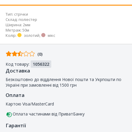
Тип
:
стрічки
Склад
:
поліестер
Ширина
:
2мм
Метраж
:
50м
Колір
:
золотий
,
мікс
Відгуків
(0)
від
Код товару:
1056322
покупців
Доставка
Безкоштовно до відділення Нової пошти та Укрпошти по
Україні при замовленні від 1500 грн
Оплата
Картою Visa/MasterCard
Оплата частинами від ПриватБанку
Гарантії