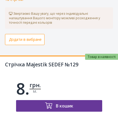
Звертаємо Вашу увагу, що через індивідуальні
налаштування Вашого монітору можливі розходження у
точності передачі кольорів
Додати в вибране
Товар в наявності
Стрічка Majestik SEDEF №129
8.
грн.
м.
В кошик