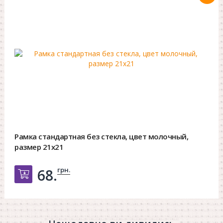
Рамка стандартная без стекла, цвет молочный,
размер 21х21
грн.
68.
Добавить в корзину