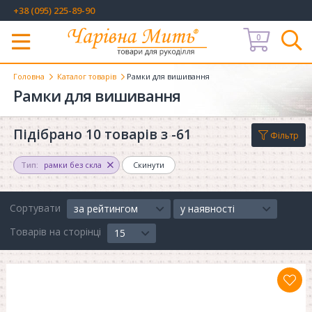
+38 (095) 225-89-90
0
Меню
Головна
Каталог товарів
Рамки для вишивання
Рамки для вишивання
Підібрано 10 товарів з -61
Фільтр
Тип:
рамки без скла
Скинути
Сортувати
за рейтингом
у наявності
Товарів на сторінці
15