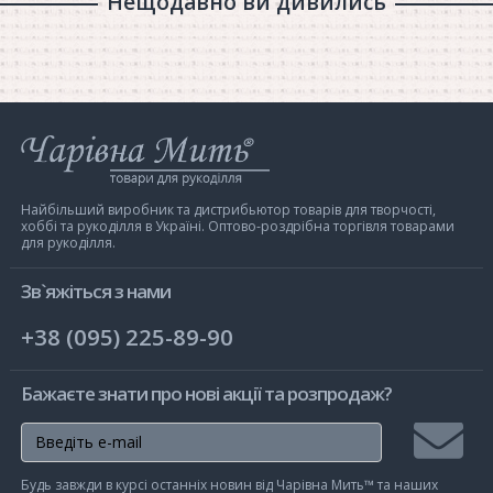
Нещодавно ви дивились
Інтернет-
магазин
Чарівна
Мить
Найбільший виробник та дистрибьютор товарів для творчості,
хоббі та рукоділля в Україні. Оптово-роздрібна торгівля товарами
для рукоділля.
Зв`яжіться з нами
+38 (095) 225-89-90
Бажаєте знати про нові акції та розпродаж?
Підписа
Будь завжди в курсі останніх новин від Чарівна Мить™ та наших
на