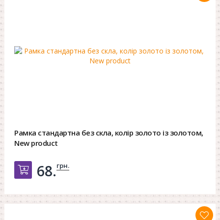
Рамка стандартна без скла, колір золото із золотом,
New product
грн.
68.
Добавить в корзину