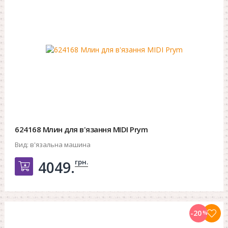
624168 Млин для в'язання MIDI Prym
Вид:
в'язальна машина
грн.
4049.
Добавить в корзину
-20
%