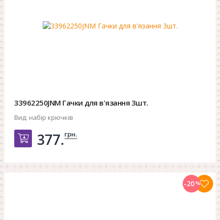
33962250JNM Гачки для в'язання 3шт.
Вид:
набір крючків
грн.
377.
Добавить в корзину
-20
%