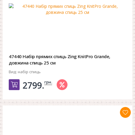
47440 Набір прямих спиць Zing KnitPro Grande,
довжина спиць 25 см
Вид:
набір спиць
грн.
2799.
Добавить в корзину