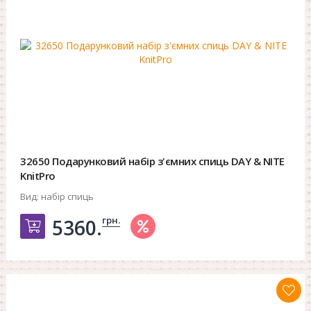
32650 Подарунковий набір з'ємних спиць DAY & NITE
KnitPro
Вид:
набір спиць
грн.
5360.
Добавить в корзину