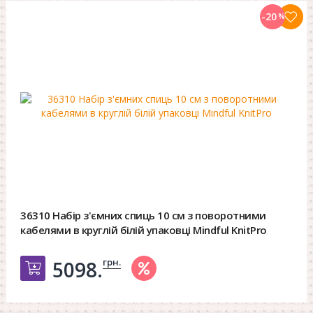
-20
%
36310 Набір з'ємних спиць 10 см з поворотними
кабелями в круглій білій упаковці Mindful KnitPro
грн.
5098.
Добавить в корзину