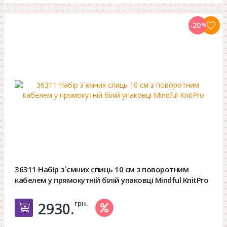
-20
%
36311 Набір з`ємних спиць 10 см з поворотним
кабелем у прямокутній білій упаковці Mindful KnitPro
грн.
2930.
Добавить в корзину