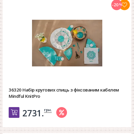
-20
%
36320 Набір кругових спиць з фіксованим кабелем
Mindful KnitPro
грн.
2731.
Добавить в корзину