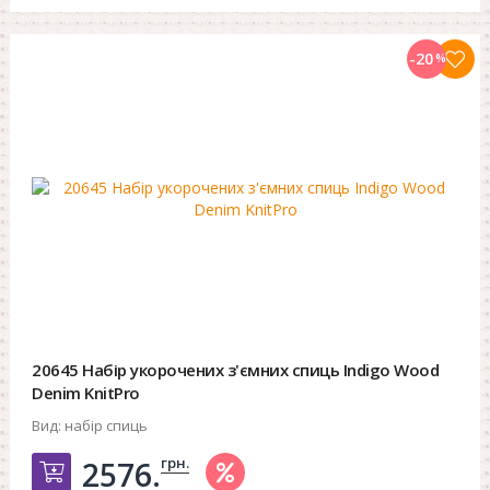
-20
%
20645 Набір укорочених з'ємних спиць Indigo Wood
Denim KnitPro
Вид:
набір спиць
грн.
2576.
Добавить в корзину