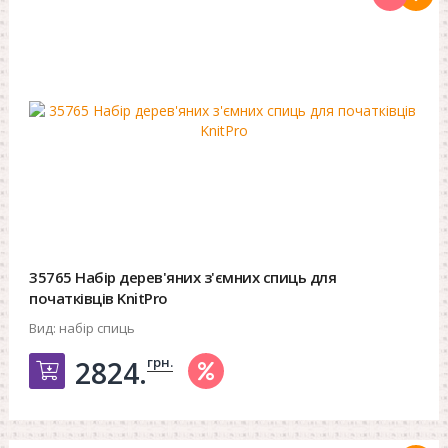
35765 Набір дерев'яних з'ємних спиць для
початківців KnitPro
Вид:
набір спиць
грн.
2824.
Добавить в корзину