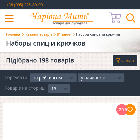
+38 (095) 225-89-90
0
Меню
Головна
Каталог товарів
В'язання
Набори спиць та крючків
Наборы спиц и крючков
Підібрано 198 товарів
Фільтр
Сортувати
за рейтингом
у наявності
Товарів на сторінці
15
-20
%