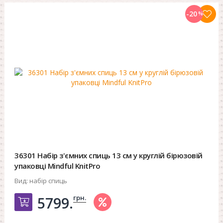
-20
%
36301 Набір з'ємних спиць 13 см у круглій бірюзовій
упаковці Mindful KnitPro
Вид:
набір спиць
грн.
5799.
Добавить в корзину