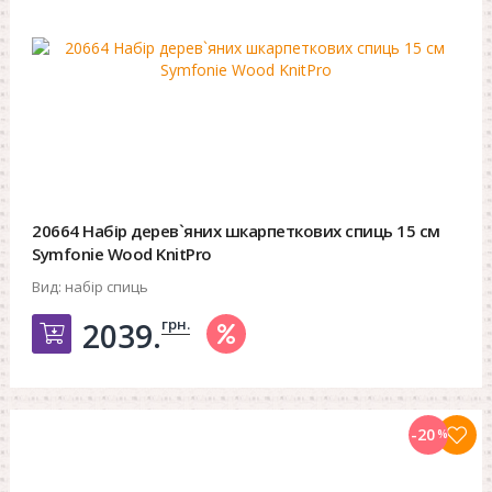
20664 Набір дерев`яних шкарпеткових спиць 15 см
Symfonie Wood KnitPro
Вид:
набір спиць
грн.
2039.
Добавить в корзину
-20
%