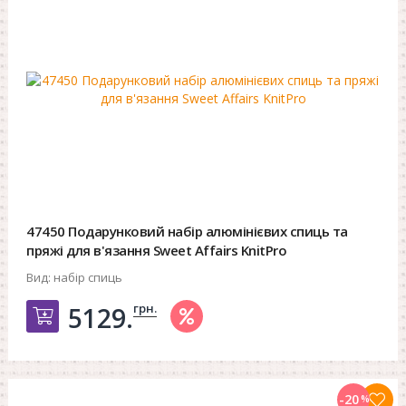
47450 Подарунковий набір алюмінієвих спиць та
пряжі для в'язання Sweet Affairs KnitPro
Вид:
набір спиць
грн.
5129.
Добавить в корзину
-20
%