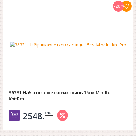
-20
%
36331 Набір шкарпеткових спиць 15см Mindful
KnitPro
грн.
2548.
Добавить в корзину