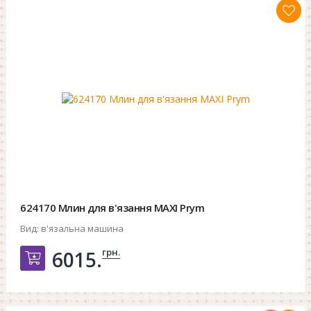
624170 Млин для в'язання MAXI Prym
Вид:
в'язальна машина
грн.
6015.
Добавить в корзину