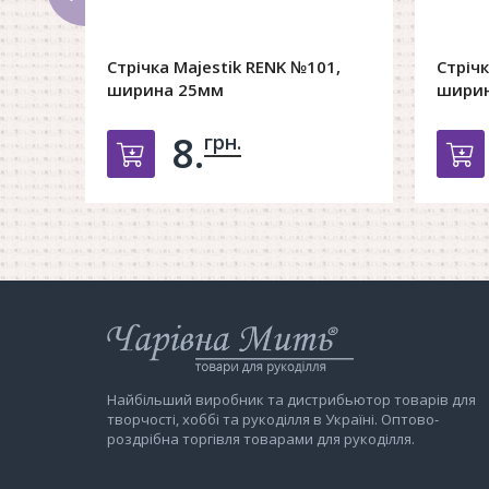
Стрічка Majestik RENK №101,
Стрічк
ширина 25мм
шири
8.
грн.
Добавить в корзину
Д
Інтернет-
магазин
Чарівна
Мить
Найбільший виробник та дистрибьютор товарів для
творчості, хоббі та рукоділля в Україні. Оптово-
роздрібна торгівля товарами для рукоділля.