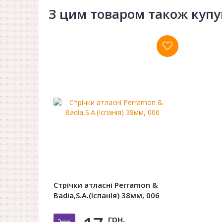
З цим товаром також куп
Стрічки атласні Perramon &
Badia,S.A.(Іспанія) 38мм, 006
грн.