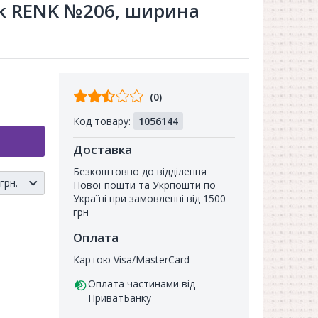
ik RENK №206, ширина
Відгуків
(0)
від
Код товару:
1056144
покупців
Доставка
Безкоштовно до відділення
рн.
Нової пошти та Укрпошти по
Україні при замовленні від 1500
грн
Оплата
Картою Visa/MasterCard
Оплата частинами від
ПриватБанку