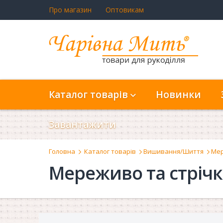
Про магазин
Оптовикам
Каталог товарів
Новинки
Завантажити
Головна
Каталог товарів
Вишивання/Шиття
Мер
Мереживо та стріч