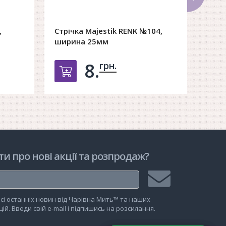
,
Стрічка Majestik RENK №104,
ширина 25мм
8.
грн.
рзину
Добавить в корзину
ти про нові акції та розпродаж?
Підписатися
сі останніх новин від Чарівна Мить™ та наших
на
ій. Введи свій e-mail і підпишись на розсилання.
розсилку