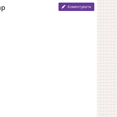
ар
Коментувати