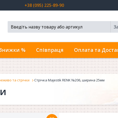
+38 (095) 225-89-90
З
Пошук...
Знижки %
Співпраця
Оплата та Доста
еживо та стрічки
Стрічка Majestik RENK №206, ширина 25мм
ки