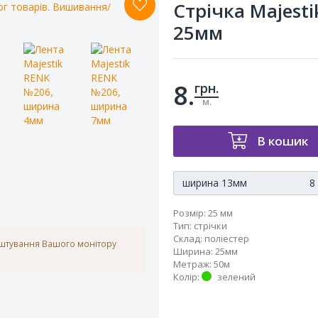
Стрічка Majest
25мм
8.
грн.
м.
В кошик
ширина 13мм 8 г
Розмір:
25 мм
Тип
:
стрічки
Склад
:
поліестер
аштування Вашого монітору
Ширина
:
25мм
Метраж
:
50м
Колір
:
зелений