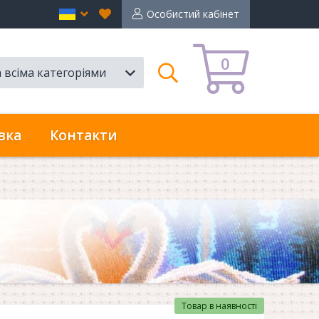
Вибране
en
Особистий кабінет
0
а всіма категоріями
Пошук
вка
Контакти
Товар в наявності