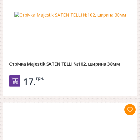
Стрічка Majestik SATEN TELLI №102, ширина 38мм
грн.
17.
Добавить в корзину