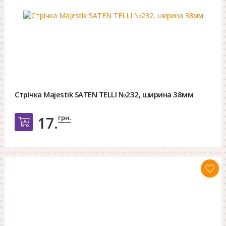
Стрічка Majestik SATEN TELLI №232, ширина 38мм
грн.
17.
Добавить в корзину