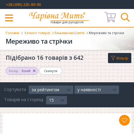
+38 (095) 225-89-90
0
Меню
Головна
Каталог товарів
Вишивання/Шиття
Мереживо та стрічки
Мереживо та стрічки
Підібрано 16 товарів з 642
Фільтр
Колір:
білий
Скинути
Сортувати
за рейтингом
у наявності
Товарів на сторінці
15