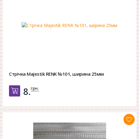
Стрічка Majestik RENK №101, ширина 25мм
грн.
8.
Добавить в корзину