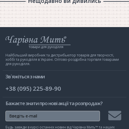
Нещодавно ви дивились
Інтернет-
магазин
Чарівна
Мить
Найбільший виробник та дистрибьютор товарів для творчості,
хоббі та рукоділля в Україні. Оптово-роздрібна торгівля товарами
для рукоділля.
Зв`яжіться з нами
+38 (095) 225-89-90
Бажаєте знати про нові акції та розпродаж?
Підписа
Будь завжди в курсі останніх новин від Чарівна Мить™ та наших
на