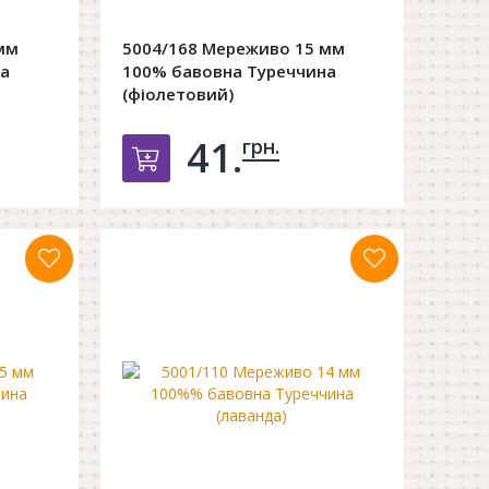
мм
5004/168 Мереживо 15 мм
а
100% бавовна Туреччина
(фіолетовий)
41.
грн.
орзину
Добавить в корзину