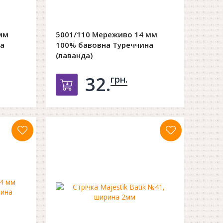
мм
5001/110 Мереживо 14 мм
а
100% бавовна Туреччина
(лаванда)
32.
грн.
орзину
Добавить в корзину