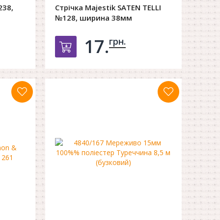
238,
Стрічка Majestik SATEN TELLI
№128, ширина 38мм
17.
грн.
орзину
Добавить в корзину