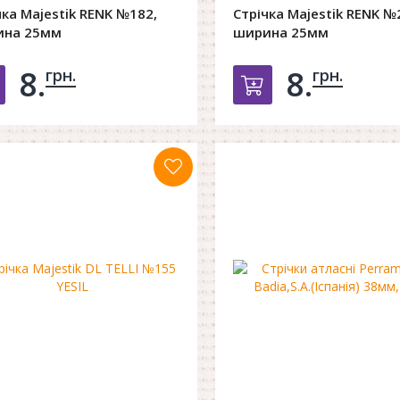
чка Majestik RENK №182,
Стрічка Majestik RENK №
ина 25мм
ширина 25мм
8.
8.
грн.
грн.
Добавить в корзину
Добавить в к