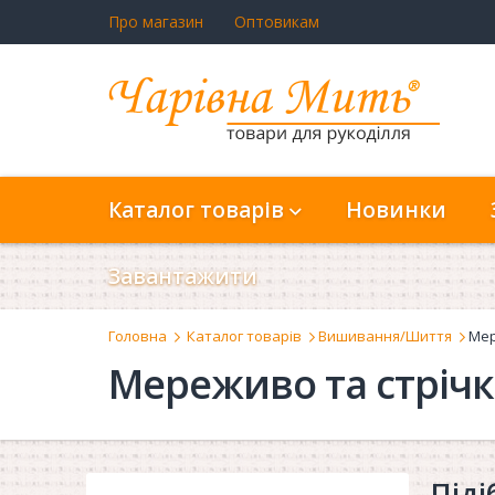
Про магазин
Оптовикам
Каталог товарів
Новинки
Завантажити
Головна
Каталог товарів
Вишивання/Шиття
Мер
Мереживо та стріч
Піді