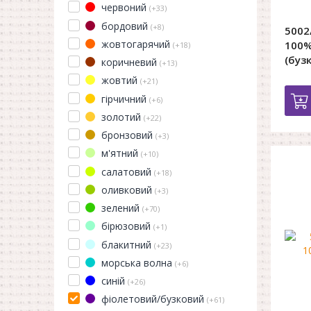
червоний
(+33)
бордовий
(+8)
5002
жовтогарячий
100%
(+18)
(буз
коричневий
(+13)
жовтий
(+21)
гірчичний
(+6)
золотий
(+22)
бронзовий
(+3)
м'ятний
(+10)
салатовий
(+18)
оливковий
(+3)
зелений
(+70)
бірюзовий
(+1)
блакитний
(+23)
морська волна
(+6)
синій
(+26)
фіолетовий/бузковий
(+61)