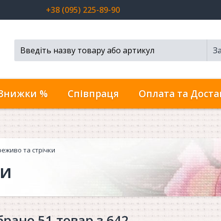
+38 (095) 225-89-90
З
Пошук...
Знижки %
Співпраця
Оплата та Доста
еживо та стрічки
ки
брано 51 товар з 642