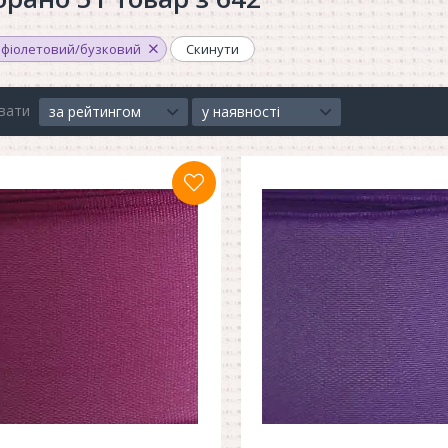
фіолетовий/бузковий
Скинути
вати
за рейтингом
у наявності