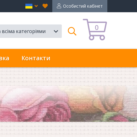
Вибране
en
Особистий кабінет
0
а всіма категоріями
Пошук
вка
Контакти