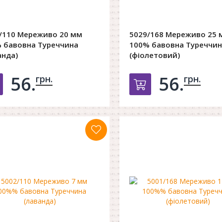
/110 Мереживо 20 мм
5029/168 Мереживо 25 
 бавовна Туреччина
100% бавовна Туреччин
анда)
(фіолетовий)
56.
56.
грн.
грн.
Добавить в корзину
Добавить в к