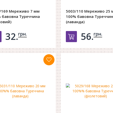
/169 Мереживо 7 мм
5003/110 Мереживо 25 
 бавовна Туреччина
100% бавовна Туреччин
ковий)
(лаванда)
32.
56.
грн.
грн.
Добавить в корзину
Добавить в к