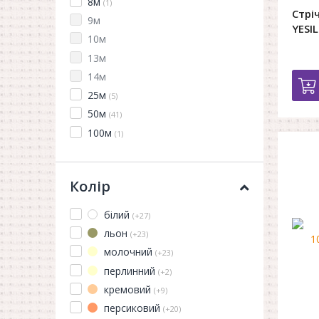
8м
(1)
Стрі
9м
YESIL
10м
13м
14м
25м
(5)
50м
(41)
100м
(1)
Колір
білий
(+27)
льон
(+23)
молочний
(+23)
перлинний
(+2)
кремовий
(+9)
персиковий
(+20)