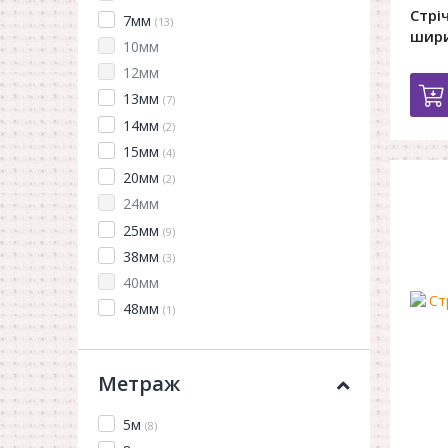
Стрі
7мм
(13)
шир
10мм
12мм
13мм
(7)
14мм
(2)
15мм
(4)
20мм
(2)
24мм
25мм
(9)
38мм
(3)
40мм
48мм
(1)
Метраж
5м
(8)