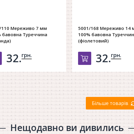
/110 Мереживо 7 мм
5001/168 Мереживо 14 
 бавовна Туреччина
100% бавовна Туреччин
анда)
(фіолетовий)
32.
32.
грн.
грн.
Добавить в корзину
Добавить в к
Більше товарів
Нещодавно ви дивились