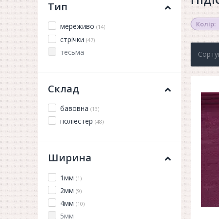
Тип
Колір:
мереживо
(14)
стрічки
(47)
тесьма
Сорту
Склад
бавовна
(13)
поліестер
(48)
Ширина
1мм
(1)
2мм
(9)
4мм
(10)
5мм