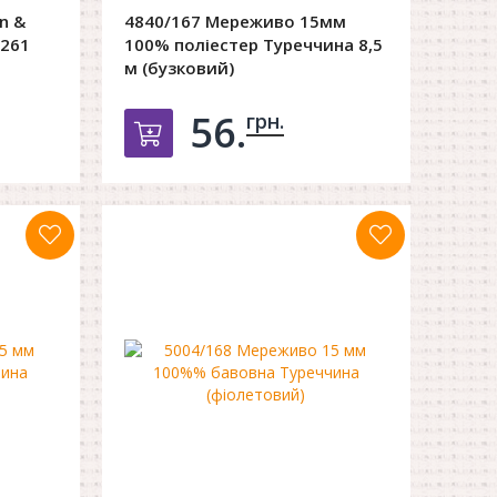
n &
4840/167 Мереживо 15мм
 261
100% поліестер Туреччина 8,5
м (бузковий)
56.
грн.
орзину
Добавить в корзину