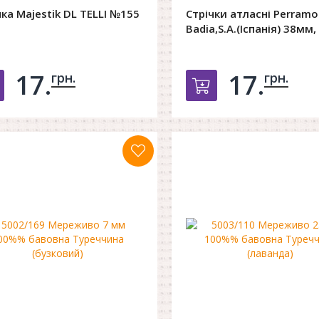
чка Majestik DL TELLI №155
Стрічки атласні Perramo
Badia,S.A.(Іспанія) 38мм,
17.
17.
грн.
грн.
Добавить в корзину
Добавить в к