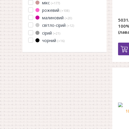
мікс
(+177)
рожевий
(+108)
малиновий
(+20)
5031
світло-сірий
100%
(+12)
(лав
сірий
(+21)
чорний
(+16)