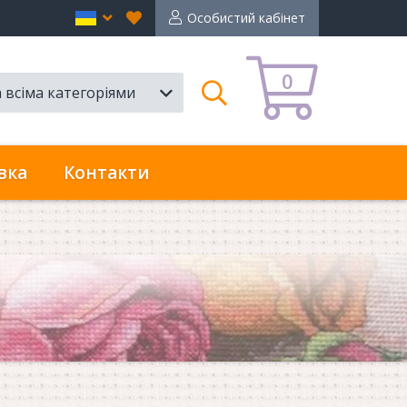
Вибране
en
Особистий кабінет
0
а всіма категоріями
Пошук
вка
Контакти