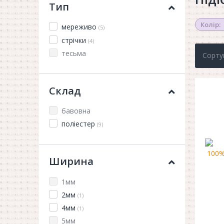
Тип
Колір:
мереживо
(5)
стрічки
(4)
тесьма
Сорту
Склад
бавовна
поліестер
(9)
Ширина
1мм
2мм
(1)
4мм
(1)
5мм