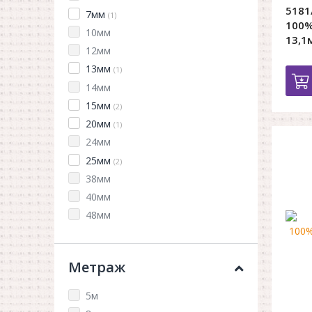
5181
7мм
(1)
100%
10мм
13,1
12мм
13мм
(1)
14мм
15мм
(2)
20мм
(1)
24мм
25мм
(2)
38мм
40мм
48мм
Метраж
5м