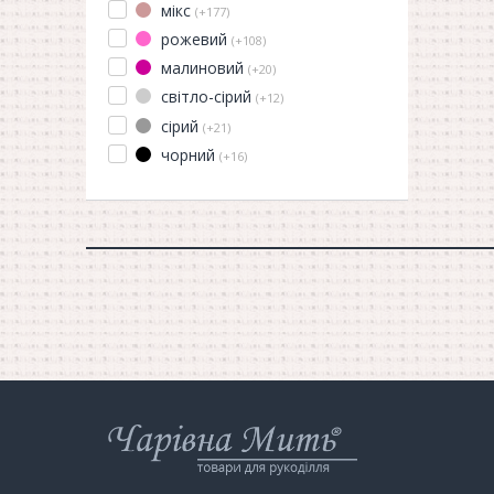
мікс
(+177)
рожевий
(+108)
малиновий
(+20)
світло-сірий
(+12)
сірий
(+21)
чорний
(+16)
Інтернет-
магазин
Чарівна
Мить