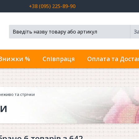
+38 (095) 225-89-90
З
Пошук...
Знижки %
Співпраця
Оплата та Доста
еживо та стрічки
ки
брано 6 товарів з 642