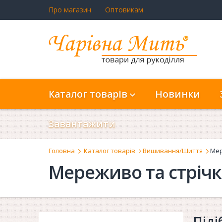
Про магазин
Оптовикам
Каталог товарів
Новинки
Завантажити
Головна
Каталог товарів
Вишивання/Шиття
Мер
Мереживо та стріч
Піді