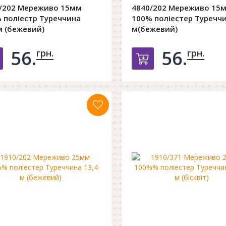
/202 Мереживо 15мм
4840/202 Мереживо 15
 поліестр Туреччина
100% поліестер Туреччи
м (бежевий)
м(бежевий)
56.
56.
грн.
грн.
Добавить в корзину
Добавить в к