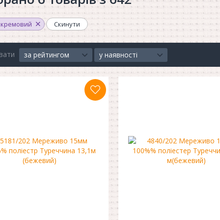
кремовий
Скинути
вати
за рейтингом
у наявності