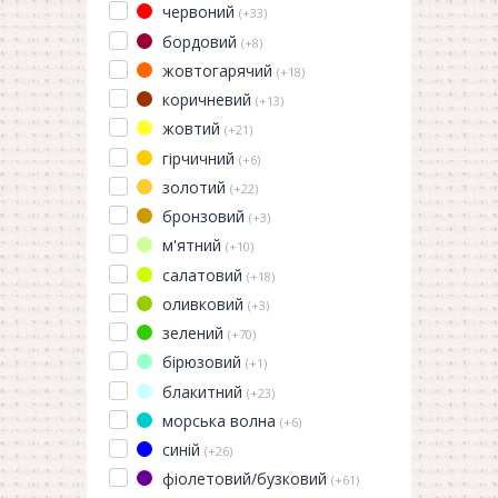
червоний
(+33)
бордовий
(+8)
жовтогарячий
(+18)
коричневий
(+13)
жовтий
(+21)
гірчичний
(+6)
золотий
(+22)
бронзовий
(+3)
м'ятний
(+10)
салатовий
(+18)
оливковий
(+3)
зелений
(+70)
бірюзовий
(+1)
блакитний
(+23)
морська волна
(+6)
синій
(+26)
фіолетовий/бузковий
(+61)