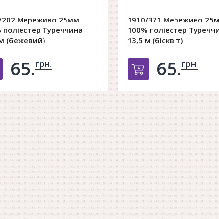
/202 Мереживо 25мм
1910/371 Мереживо 25
 поліестер Туреччина
100% поліестер Туречч
 м (бежевий)
13,5 м (бісквіт)
65.
65.
грн.
грн.
Добавить в корзину
Добавить в к