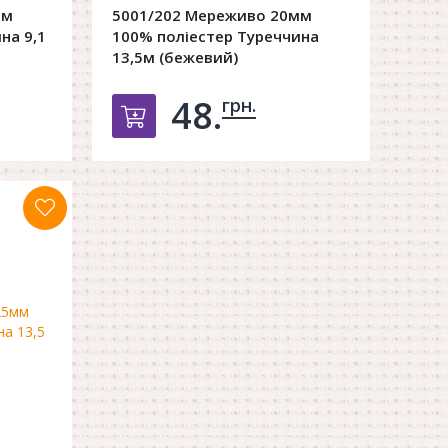
мм
5001/202 Мереживо 20мм
на 9,1
100% поліестер Туреччина
13,5м (бежевий)
48.
грн.
орзину
Добавить в корзину