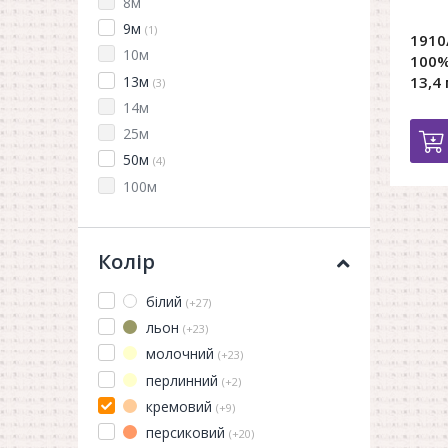
8м
9м
(1)
1910
10м
100%
13м
13,4
(3)
14м
25м
50м
(4)
100м
Колір
білий
(+27)
льон
(+23)
молочний
(+23)
перлинний
(+2)
кремовий
(+9)
персиковий
(+20)