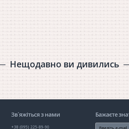
Нещодавно ви дивились
Зв`яжіться з нами
Бажаєте зна
+38 (095) 225-89-90