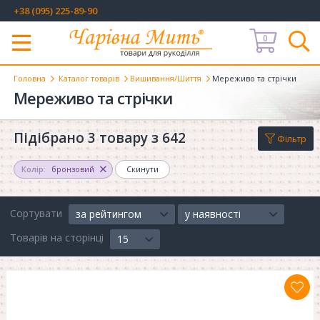
+38 (095) 225-89-90
0
Меню
Головна
Каталог товарів
Вишивання/Шиття
Мереживо та стрічки
Мереживо та стрічки
Підібрано 3 товару з 642
Фільтр
Колір:
бронзовий
Скинути
Сортувати
за рейтингом
у наявності
Товарів на сторінці
15