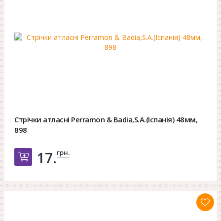
Стрічки атласні Perramon & Badia,S.A.(Іспанія) 48мм,
898
грн.
17.
Добавить в корзину