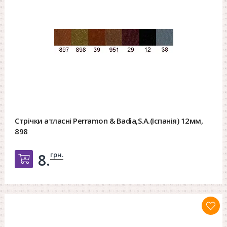
Стрічки атласні Perramon & Badia,S.A.(Іспанія) 12мм,
898
грн.
8.
Добавить в корзину