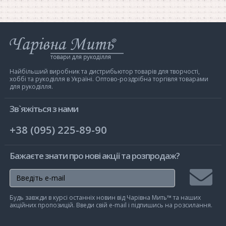
Інтернет-
магазин
Чарівна
Мить
Найбільший виробник та дистрибьютор товарів для творчості,
хоббі та рукоділля в Україні. Оптово-роздрібна торгівля товарами
для рукоділля.
Зв`яжіться з нами
+38 (095) 225-89-90
Бажаєте знати про нові акції та розпродаж?
Підписа
Будь завжди в курсі останніх новин від Чарівна Мить™ та наших
на
акційних пропозицій. Введи свій e-mail і підпишись на розсилання.
розсилк