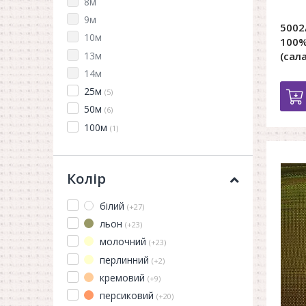
8м
9м
5002
10м
100%
13м
(сал
14м
25м
(5)
50м
(6)
100м
(1)
Колір
білий
(+27)
льон
(+23)
молочний
(+23)
перлинний
(+2)
кремовий
(+9)
персиковий
(+20)