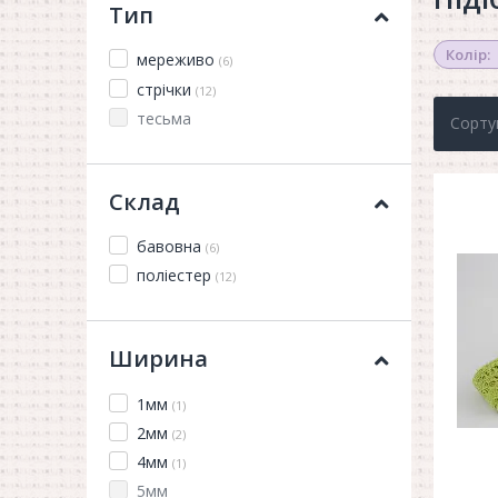
Тип
Колір:
мереживо
(6)
стрічки
(12)
тесьма
Сорту
Склад
бавовна
(6)
поліестер
(12)
Ширина
1мм
(1)
2мм
(2)
4мм
(1)
5мм