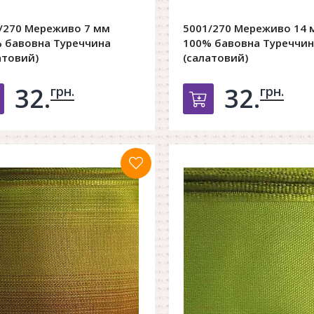
/270 Мереживо 7 мм
5001/270 Мереживо 14 
 бавовна Туреччина
100% бавовна Туреччин
атовий)
(салатовий)
32.
32.
грн.
грн.
Добавить в корзину
Добавить в к