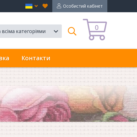
Вибране
en
Особистий кабінет
0
а всіма категоріями
Пошук
вка
Контакти