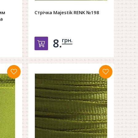
мм
Стрічка Majestik RENK №198
а
8.
грн.
орзину
Добавить в корзину