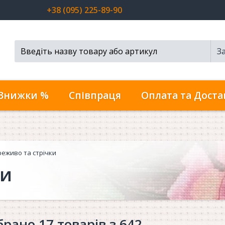
+38 (095) 225-89-90
З
Пошук...
Знижки %
Співпраця
Оплата та Доста
еживо та стрічки
ки
брано 17 товарів з 642