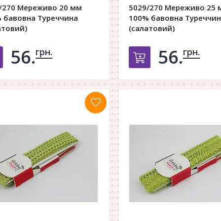
/270 Мереживо 20 мм
5029/270 Мереживо 25 
 бавовна Туреччина
100% бавовна Туреччин
атовий)
(салатовий)
56.
56.
грн.
грн.
Добавить в корзину
Добавить в к