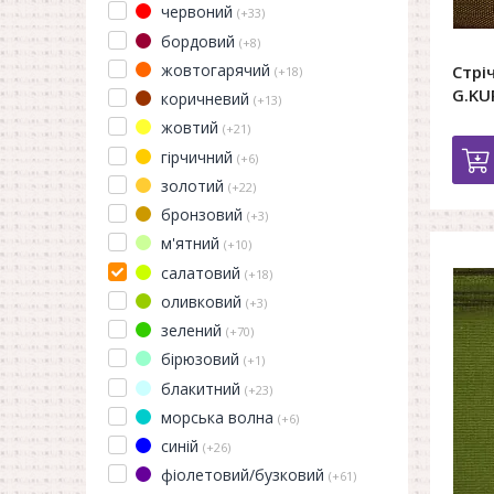
червоний
(+33)
бордовий
(+8)
жовтогарячий
Стрі
(+18)
G.KU
коричневий
(+13)
жовтий
(+21)
гірчичний
(+6)
золотий
(+22)
бронзовий
(+3)
м'ятний
(+10)
салатовий
(+18)
оливковий
(+3)
зелений
(+70)
бірюзовий
(+1)
блакитний
(+23)
морська волна
(+6)
синій
(+26)
фіолетовий/бузковий
(+61)