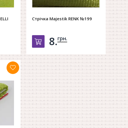
ELLI
Стрічка Majestik RENK №199
8.
грн.
орзину
Добавить в корзину