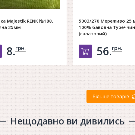
чка Majestik RENK №188,
5003/270 Мереживо 25 
ина 25мм
100% бавовна Туреччин
(салатовий)
8.
56.
грн.
грн.
Добавить в корзину
Добавить в к
Більше товарів
Нещодавно ви дивились