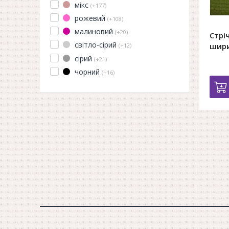
мікс
(+177)
рожевий
(+108)
малиновий
(+20)
Стрі
світло-сірий
шир
(+12)
сірий
(+21)
чорний
(+16)