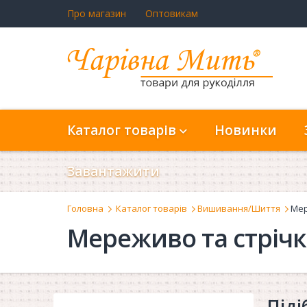
Про магазин
Оптовикам
Каталог товарів
Новинки
Завантажити
Головна
Каталог товарів
Вишивання/Шиття
Мер
Мереживо та стріч
Піді