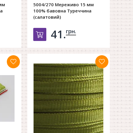
мм
5004/270 Мереживо 15 мм
а
100% бавовна Туреччина
(салатовий)
41.
грн.
орзину
Добавить в корзину