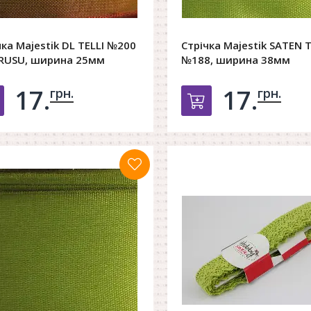
чка Majestik DL TELLI №200
Стрічка Majestik SATEN T
RUSU, ширина 25мм
№188, ширина 38мм
17.
17.
грн.
грн.
Добавить в корзину
Добавить в к