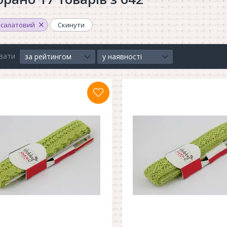
салатовий
Скинути
вати
за рейтингом
у наявності