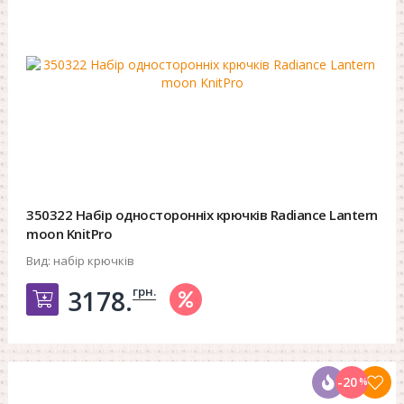
350322 Набір односторонніх крючків Radiance Lantern
moon KnitPro
Вид:
набір крючків
грн.
3178.
Добавить в корзину
-20
%