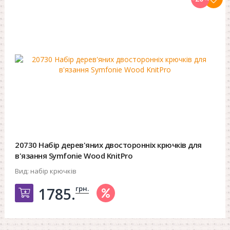
20730 Набір дерев'яних двосторонніх крючків для
в'язання Symfonie Wood KnitPro
Вид:
набір крючків
грн.
1785.
Добавить в корзину