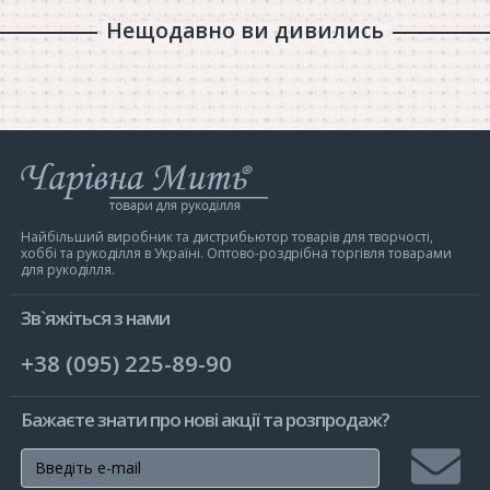
Нещодавно ви дивились
Інтернет-
магазин
Чарівна
Мить
Найбільший виробник та дистрибьютор товарів для творчості,
хоббі та рукоділля в Україні. Оптово-роздрібна торгівля товарами
для рукоділля.
Зв`яжіться з нами
+38 (095) 225-89-90
Бажаєте знати про нові акції та розпродаж?