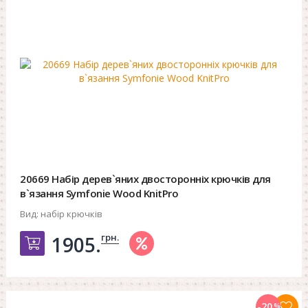
20669 Набір дерев`яних двосторонніх крючків для
в`язання Symfonie Wood KnitPro
Вид:
набір крючків
грн.
1905.
Добавить в корзину
-20
%