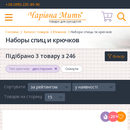
+38 (095) 225-89-90
0
Меню
Головна
Каталог товарів
В'язання
Набори спиць та крючків
Наборы спиц и крючков
Підібрано 3 товару з 246
Фільтр
Тип крючків:
двосторонні
Скинути
Сортувати
за рейтингом
у наявності
Товарів на сторінці
15
-20
%