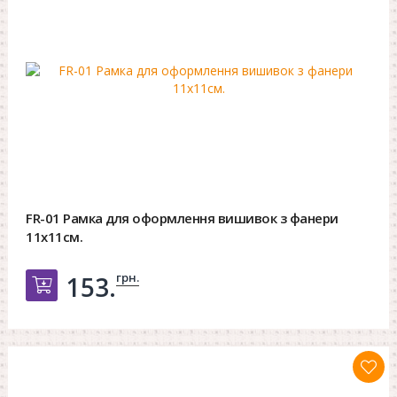
FR-01 Рамка для оформлення вишивок з фанери
11х11см.
грн.
153.
Добавить в корзину