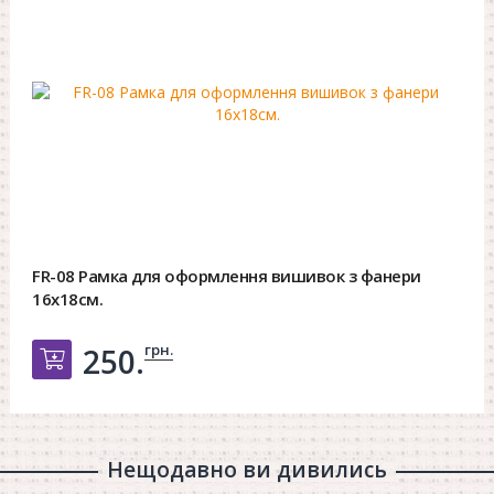
FR-08 Рамка для оформлення вишивок з фанери
16х18см.
грн.
250.
Добавить в корзину
Нещодавно ви дивились