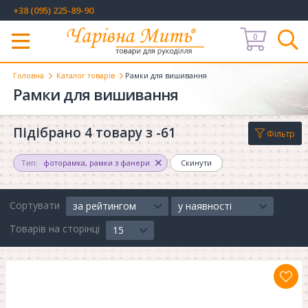
+38 (095) 225-89-90
0
Меню
Головна
Каталог товарів
Рамки для вишивання
Рамки для вишивання
Підібрано 4 товару з -61
Фільтр
Тип:
фоторамка
,
рамки з фанери
Скинути
Сортувати
за рейтингом
у наявності
Товарів на сторінці
15