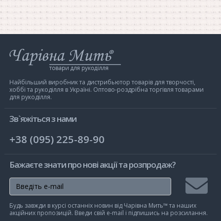
Інтернет-
магазин
Чарівна
Мить
Найбільший виробник та дистрибьютор товарів для творчості,
хоббі та рукоділля в Україні. Оптово-роздрібна торгівля товарами
для рукоділля.
Зв`яжіться з нами
+38 (095) 225-89-90
Бажаєте знати про нові акції та розпродаж?
Підписа
Будь завжди в курсі останніх новин від Чарівна Мить™ та наших
на
акційних пропозицій. Введи свій e-mail і підпишись на розсилання.
розсилк